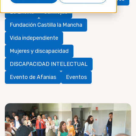
La Encina
Canillejas
Fundación Castilla la Mancha
Vida independiente
Mujeres y discapacidad
DISCAPACIDAD INTELECTUAL
Evento de Afanias
Eventos