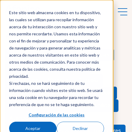
Este sitio web almacena cookies en tu dispositivo,
las cuales se utilizan para recopilar información
acerca de tu interacción con nuestro sitio web y
nos permite recordarte. Usamos esta información
Actualidad
con el fin de mejorar y personalizar tu experiencia
de navegación y para generar analíticas y métricas
BLOG ASOCIACIÓN
Cole Las Victorias
acerca de nuestros visitantes en este sitio web y
otros medios de comunicación. Para conocer más
Cultura
Formación y empleo
acerca de las cookies, consulta nuestra política de
privacidad.
Torrelaguna
Vivienda
Pozuelo
Si rechazas, no se hará seguimiento de tu
información cuando visites este sitio web. Se usará
Cole Estudio3
Espacio Abierto
Ocio
una sola cookie en tu navegador para recordar tu
preferencia de que no se te haga seguimiento.
Plegart3
Las Victorias
Accesibilidad
Configuración de las cookies
Atención a familias
Aceptar
Declinar
Representantes de usuarios
Autogestores