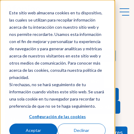
Este sitio web almacena cookies en tu dispositivo,
las cuales se utilizan para recopilar información
acerca de tu interacción con nuestro sitio web y
nos permite recordarte. Usamos esta información
Actualidad
con el fin de mejorar y personalizar tu experiencia
de navegación y para generar analíticas y métricas
BLOG ASOCIACIÓN
Cole Las Victorias
acerca de nuestros visitantes en este sitio web y
otros medios de comunicación. Para conocer más
Cultura
Formación y empleo
acerca de las cookies, consulta nuestra política de
privacidad.
Torrelaguna
Vivienda
Pozuelo
Si rechazas, no se hará seguimiento de tu
información cuando visites este sitio web. Se usará
Cole Estudio3
Espacio Abierto
Ocio
una sola cookie en tu navegador para recordar tu
preferencia de que no se te haga seguimiento.
Plegart3
Las Victorias
Accesibilidad
Configuración de las cookies
Atención a familias
Aceptar
Declinar
Representantes de usuarios
Autogestores