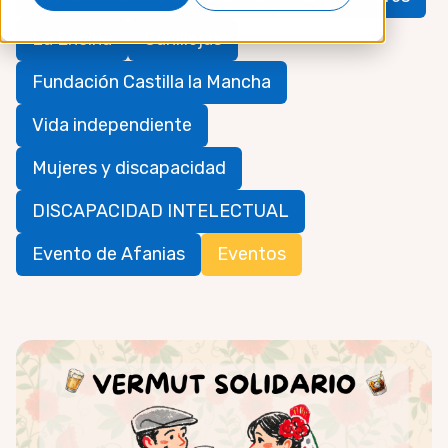
La Encina
Canillejas
Fundación Castilla la Mancha
Vida independiente
Mujeres y discapacidad
DISCAPACIDAD INTELECTUAL
Evento de Afanias
Eventos