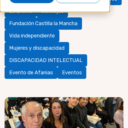
La Encina
Canillejas
Fundación Castilla la Mancha
Vida independiente
Mujeres y discapacidad
DISCAPACIDAD INTELECTUAL
Evento de Afanias
Eventos