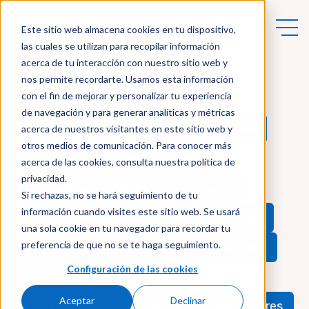
Este sitio web almacena cookies en tu dispositivo,
las cuales se utilizan para recopilar información
acerca de tu interacción con nuestro sitio web y
nos permite recordarte. Usamos esta información
Actualidad
con el fin de mejorar y personalizar tu experiencia
de navegación y para generar analíticas y métricas
BLOG ASOCIACIÓN
Cole Las Victorias
acerca de nuestros visitantes en este sitio web y
otros medios de comunicación. Para conocer más
Cultura
Formación y empleo
acerca de las cookies, consulta nuestra política de
privacidad.
Torrelaguna
Vivienda
Pozuelo
Si rechazas, no se hará seguimiento de tu
información cuando visites este sitio web. Se usará
Cole Estudio3
Espacio Abierto
Ocio
una sola cookie en tu navegador para recordar tu
preferencia de que no se te haga seguimiento.
Plegart3
Las Victorias
Accesibilidad
Configuración de las cookies
Atención a familias
Aceptar
Declinar
Representantes de usuarios
Autogestores