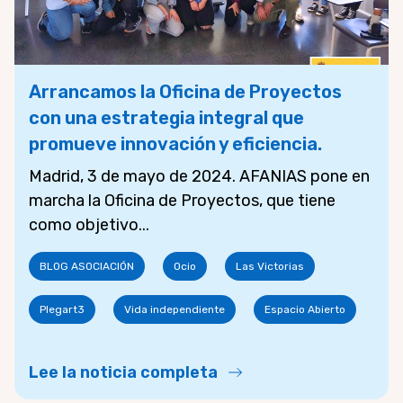
Arrancamos la Oficina de Proyectos
con una estrategia integral que
promueve innovación y eficiencia.
Madrid, 3 de mayo de 2024. AFANIAS pone en
marcha la Oficina de Proyectos, que tiene
como objetivo...
BLOG ASOCIACIÓN
Ocio
Las Victorias
Plegart3
Vida independiente
Espacio Abierto
Lee la noticia completa