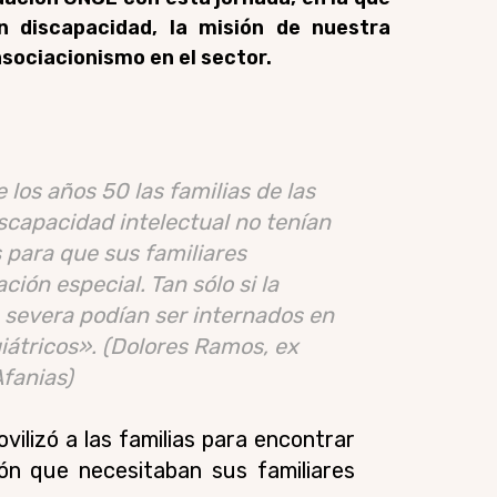
 discapacidad, la misión de nuestra
asociacionismo en el sector.
los años 50 las familias de las
scapacidad intelectual no tenían
s para que sus familiares
ción especial. Tan sólo si la
severa podían ser internados en
iátricos».
(Dolores Ramos, ex
Afanias)
ovilizó a las familias para encontrar
ión que necesitaban sus familiares