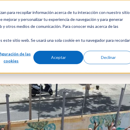
izan para recopilar información acerca de tu interacción con nuestro sitio
Trabaja con nosotros
¿Cómo puedo ayudarte?
e mejorar y personalizar tu experiencia de navegación y para generar
web y otros medios de comunicación. Para conocer más acerca de las
s este sitio web. Se usará una sola cookie en tu navegador para recordar
anias 360
Centros Especiales de Empleo
Cómo 
iguración de las
Aceptar
Declinar
cookies
bramos los derechos de las personas con discapacidad