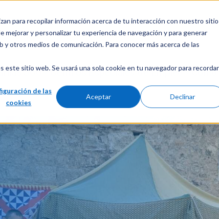
izan para recopilar información acerca de tu interacción con nuestro sitio
Trabaja con nosotros
¿Cómo puedo ayudarte?
e mejorar y personalizar tu experiencia de navegación y para generar
web y otros medios de comunicación. Para conocer más acerca de las
s este sitio web. Se usará una sola cookie en tu navegador para recordar
anias 360
Centros Especiales de Empleo
Cómo 
iguración de las
Aceptar
Declinar
cookies