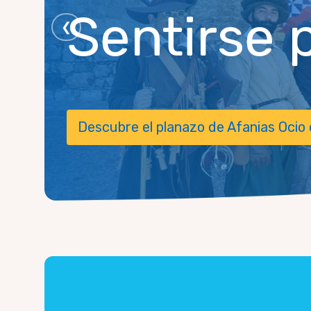
Sentirse 
❮
Descubre el planazo de Afanias Ocio